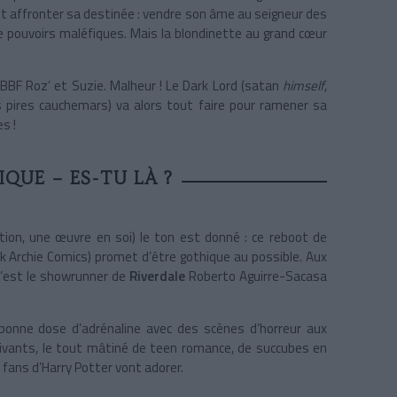
doit affronter sa destinée : vendre son âme au seigneur des
e pouvoirs maléfiques. Mais la blondinette au grand cœur
BBF Roz’ et Suzie. Malheur ! Le Dark Lord (satan
himself
,
vos pires cauchemars) va alors tout faire pour ramener sa
s !
IQUE – ES-TU LÀ ?
ation, une œuvre en soi) le ton est donné : ce reboot de
ok Archie Comics) promet d’être gothique au possible. Aux
c’est le showrunner de
Riverdale
Roberto Aguirre-Sacasa
e bonne dose d’adrénaline avec des scènes d’horreur aux
ivants, le tout mâtiné de teen romance, de succubes en
s fans d’Harry Potter vont adorer.