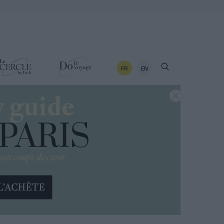
FR
EN