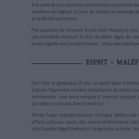
A la veille de son seizième anniversaire, la lycéenne 
ténèbres en signant le Livre de la Bête en échange d
en a décidé autrement.
Pas question de renoncer à son crush Harvey et ses 
une horriiiiible créature à tête de bélier digne de 
brebis égarée sur l’occulte chemin… Place aux aventure
ESPRIT – MALÉF
Oui ! Dès le générique (2 min, un petit bijou d’anim
Sabrina l’apprentie sorcière (adaptation du comic bo
commandes : une
team
rompue à l’exercice puisque 
qui signe le scénario. Avec maestria !
Filmée façon superproduction, l’intrigue délivre un
effets spéciaux canon, des enjeux dramatiques capt
cols Claudine (#getthelook) et de gossips au lycée : le