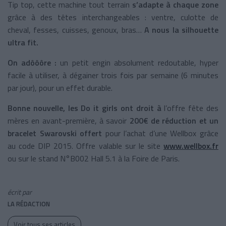
Tip top, cette machine tout terrain
s’adapte à chaque zone
grâce à des têtes interchangeables : ventre, culotte de
cheval, fesses, cuisses, genoux, bras…
A nous la silhouette
ultra fit.
On adôôôre :
un petit engin absolument redoutable, hyper
facile à utiliser, à dégainer trois fois par semaine (6 minutes
par jour), pour un effet durable.
Bonne nouvelle, les Do it girls ont droit à
l’offre fête des
mères en avant-première, à savoir
200€ de réduction et un
bracelet Swarovski offert
pour l’achat d’une Wellbox grâce
au code DIP 2015. Offre valable sur le site
www.wellbox.fr
ou sur le stand N°B002 Hall 5.1 à la Foire de Paris.
écrit par
LA RÉDACTION
Voir tous ses articles