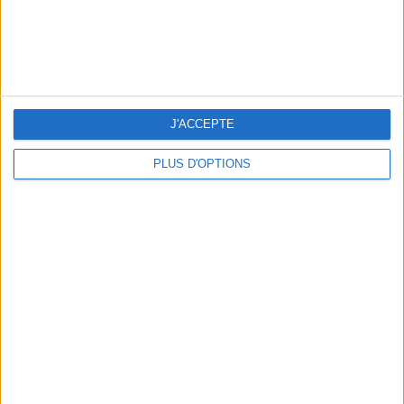
NOS ADRESSES CHOUCHOUTES POUR UNE VIRÉE À DEAUVILLE-TROUVILLE
J'ACCEPTE
PLUS D'OPTIONS
LES NOUVEAUX Q.G. STREET FOOD QUI FONT SALIVER PARIS