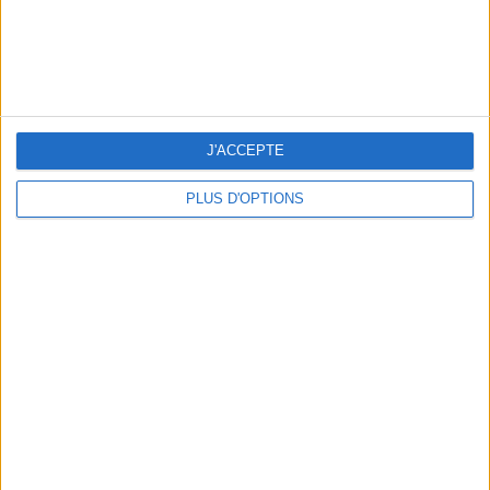
LES MEILLEURES TABLES SUDISTES DE PARIS
J'ACCEPTE
PLUS D'OPTIONS
5 ESCAPADES AVEC SPA À MOINS DE 2H DE PARIS