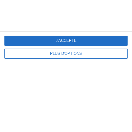
J'ACCEPTE
PLUS D'OPTIONS
LES MEILLEURS APÉROS LES PIEDS DANS L’EAU