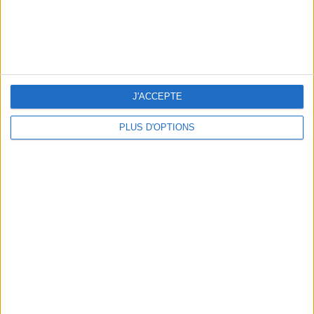
LES CADEAUX DÉLICIEUSEMENT SNOBS À RAPPORTER DE PARIS
J'ACCEPTE
PLUS D'OPTIONS
LES MEILLEURS APÉROS LES PIEDS DANS L’EAU