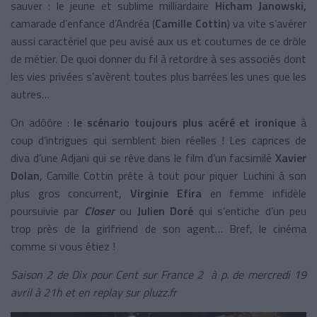
sauver : le jeune et sublime milliardaire
Hicham Janowski,
camarade d’enfance d’Andréa (
Camille Cottin
) va vite s’avérer
aussi caractériel que peu avisé aux us et coutumes de ce drôle
de métier. De quoi donner du fil à retordre à ses associés dont
les vies privées s’avèrent toutes plus barrées les unes que les
autres…
On adôôre :
le scénario toujours plus acéré et ironique
à
coup d’intrigues qui semblent bien réelles ! Les caprices de
diva d’une Adjani qui se rêve dans le film d’un facsimilé
Xavier
Dolan
, Camille Cottin prête à tout pour piquer Luchini à son
plus gros concurrent,
Virginie Efira
en femme infidèle
poursuivie par
Closer
ou
Julien Doré
qui s’entiche d’un peu
trop près de la girlfriend de son agent… Bref, le cinéma
comme si vous étiez !
Saison 2 de Dix pour Cent sur France 2 à p. de mercredi 19
avril à 21h et en replay sur pluzz.fr