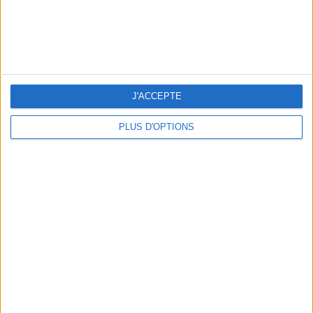
5 ESCAPADES AVEC SPA À MOINS DE 2H DE PARIS
J'ACCEPTE
PLUS D'OPTIONS
NOS ADRESSES CHOUCHOUTES POUR UNE VIRÉE À DEAUVILLE-TROUVILLE