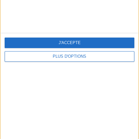
J'ACCEPTE
PLUS D'OPTIONS
LES MEILLEURS APÉROS LES PIEDS DANS L’EAU