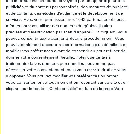
des informations standards envoyées par un appareil pour des
publicités et du contenu personnalisés, des mesures de publicité
et de contenu, des études d'audience et le développement de
services.
Avec votre permission, nos 1043 partenaires et nous-
Inscrivez-vous à notre newsletter
mêmes pouvons utiliser des données de géolocalisation
précises et d’identification par scan d'appareil. En cliquant, vous
pouvez consentir aux traitements décrits précédemment. Vous
pouvez également accéder à des informations plus détaillées et
S'INSCRIRE
modifier vos préférences avant de consentir ou pour refuser de
donner votre consentement.
Veuillez noter que certains
traitements de vos données personnelles peuvent ne pas
nécessiter votre consentement, mais vous avez le droit de vous
y opposer. Vous pouvez modifier vos préférences ou retirer
votre consentement à tout moment en revenant sur ce site et en
cliquant sur le bouton "Confidentialité" en bas de la page Web.
ADOPT PARFUMS RÉVOLUTIONNE LA PARFUMERIE MADE IN FRANCE À PETIT PRIX