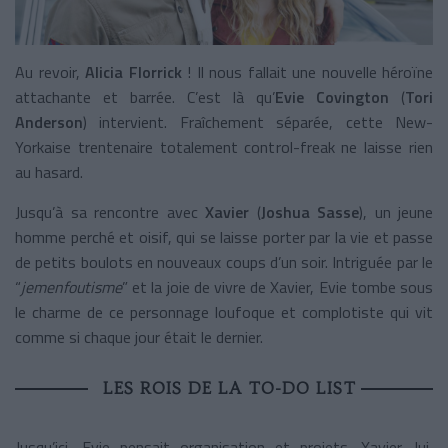
Au revoir,
Alicia Florrick
! Il nous fallait une nouvelle héroïne
attachante et barrée.
C’est là
qu’
Evie Covington
(
Tori
Anderson
) intervient. Fraîchement séparée, cette New-
Yorkaise trentenaire totalement control-freak ne laisse rien
au hasard.
Jusqu’à sa rencontre avec
Xavier
(
Joshua Sasse
), un jeune
homme perché et oisif, qui se laisse porter par la vie et passe
de petits boulots en nouveaux coups d’un soir. Intriguée par le
“
jemenfoutisme
” et la joie de vivre de Xavier, Evie tombe sous
le charme de ce personnage loufoque et complotiste qui vit
comme si chaque jour était le dernier.
LES ROIS DE LA TO-DO LIST
Jusqu’ici, Evie pensait organisation et projets. Xavier, lui,