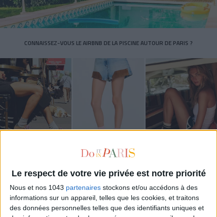
CONNAISSEZ-VOUS LE AIRBNB DE LA PISCINE AUTOUR DE PARIS ?
LES SNEAKERS STARS DE L’ÉTÉ
Le respect de votre vie privée est notre priorité
Nous et nos 1043
partenaires
stockons et/ou accédons à des
informations sur un appareil, telles que les cookies, et traitons
des données personnelles telles que des identifiants uniques et