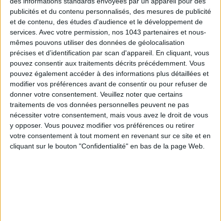
des informations standards envoyées par un appareil pour des
publicités et du contenu personnalisés, des mesures de publicité
et de contenu, des études d'audience et le développement de
services.
Avec votre permission, nos 1043 partenaires et nous-
mêmes pouvons utiliser des données de géolocalisation
précises et d’identification par scan d'appareil. En cliquant, vous
pouvez consentir aux traitements décrits précédemment. Vous
pouvez également accéder à des informations plus détaillées et
modifier vos préférences avant de consentir ou pour refuser de
donner votre consentement.
Veuillez noter que certains
traitements de vos données personnelles peuvent ne pas
nécessiter votre consentement, mais vous avez le droit de vous
Quand élégantissime chausseur
Bally
se met à la claquette,
y opposer. Vous pouvez modifier vos préférences ou retirer
c’est évidemment avec l’excellence à la clé. En l’occurrence,
votre consentement à tout moment en revenant sur ce site et en
une lanière épaisse en tissu éponge manufacturé avec le
cliquant sur le bouton "Confidentialité" en bas de la page Web.
coton extraordinaire
Swoof Bally
. Hyper colorée, elle arbore
fièrement des
broderies
dessus. Plus snob, tu meurs.
LA PLUS FLUO