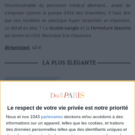
l'incontournable du personnel médical allemand… avant de
s’imposer comme la pompe d’été des branchées. Il faut dire
que ses modèles en plastique hyper vitaminés en imposent.
Le détail en plus ? La
double sangle
et la
fermeture blanche
qui donne un côté électrique à la chaussure.
Birkenstock
, 40 €
LA PLUS ÉLÉGANTE
Le respect de votre vie privée est notre priorité
Nous et nos 1043
partenaires
stockons et/ou accédons à des
informations sur un appareil, telles que les cookies, et traitons
des données personnelles telles que des identifiants uniques et