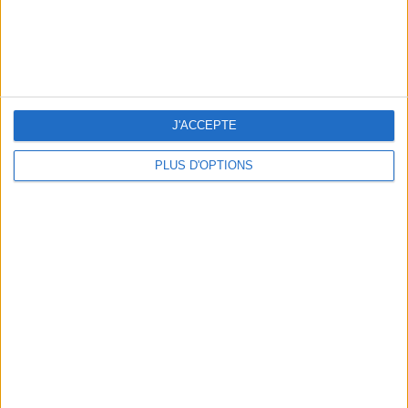
J'ACCEPTE
PLUS D'OPTIONS
LES SNEAKERS STARS DE L’ÉTÉ
Inscrivez-vous à notre newsletter
S'INSCRIRE