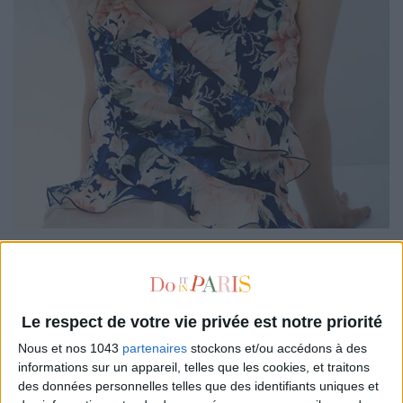
Avec son
tombé aérien
et sa coupe délicatement
féminine
,
ce top
H&M
apporte juste ce qu’il faut de
romantisme
à un
short fluide ou un jean droit. Une pièce facile à vivre qui passe
du bureau à l’apéro avec une paire de ballerines et quelques
Le respect de votre vie privée est notre priorité
bijoux dorés.
Nous et nos 1043
partenaires
stockons et/ou accédons à des
informations sur un appareil, telles que les cookies, et traitons
des données personnelles telles que des identifiants uniques et