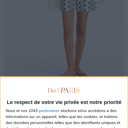
Avec sa
taille haute
flatteuse, sa coupe
évasée
et son
imprimé graphique
ivoire et bleu, ce modèle
La DoubleJ
ne
passe pas inaperçu. Son charme
rétro
et son esprit italien en
Le respect de votre vie privée est notre priorité
font un allié de choix pour celles qui aiment les looks qui ont
Nous et nos 1043
partenaires
stockons et/ou accédons à des
du tempérament.
À porter avec une blouse blanche ajourée
informations sur un appareil, telles que les cookies, et traitons
pour un look assumé.
des données personnelles telles que des identifiants uniques et