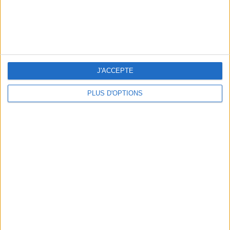
5 SPA GETAWAYS LESS THAN 2 HOURS FROM PARIS
J'ACCEPTE
PLUS D'OPTIONS
OUR FAVORITE SPOTS FOR A GETAWAY TO DEAUVILLE-TROUVILLE