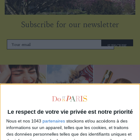
Subscribe for our newsletter
SUBSCRIBE
Le respect de votre vie privée est notre priorité
Nous et nos 1043
partenaires
stockons et/ou accédons à des
informations sur un appareil, telles que les cookies, et traitons
ADOPT PARFUMS IS REVOLUTIONIZING AFFORDABLE MADE-IN-FRANCE
des données personnelles telles que des identifiants uniques et
FRAGRANCES