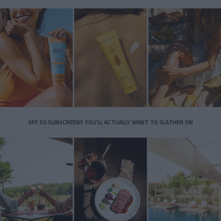
SPF 50 SUNSCREENS YOU'LL ACTUALLY WANT TO SLATHER ON