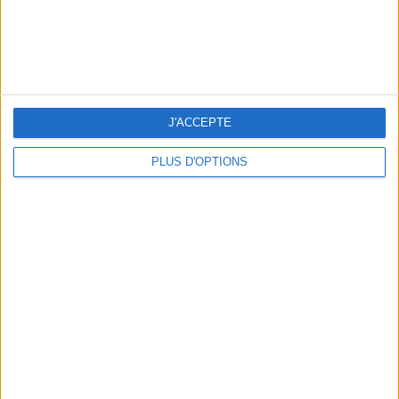
J'ACCEPTE
THE BEST COLD DRINKS TO GRAB IN PARIS
PLUS D'OPTIONS
THE PRETTIEST OUTDOOR POOLS IN PARIS