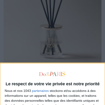
In the atmosphere of a Parisian apartment, the
Capilla
diffuser by D’Orsay
transforms the air into invisible
Le respect de votre vie privée est notre priorité
elegance. In an instant, any room feels chic and soothing.
Simply the Parisian art of living, gracefully diffused.
Nous et nos 1043
partenaires
stockons et/ou accédons à des
informations sur un appareil, telles que les cookies, et traitons
des données personnelles telles que des identifiants uniques et