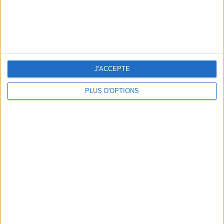
J'ACCEPTE
PLUS D'OPTIONS
READ THIS NEXT
THE DELICIOUSLY CHIC GIFTS TO BRING
10 ESSENTIALS TO BEAT THE SU
BACK FROM PARIS
HEATWAVE