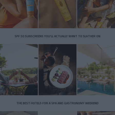
SPF 50 SUNSCREENS YOU'LL ACTUALLY WANT TO SLATHER ON
THE BEST HOTELS FOR A SPA AND GASTRONOMY WEEKEND