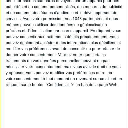
des informations standards envoyées par un appareil pour des
publicités et du contenu personnalisés, des mesures de publicité
ÉLYSÉE - ÉTOILE: CHIC ADDRESSES TO REMEMBER
et de contenu, des études d'audience et le développement de
services.
Avec votre permission, nos 1043 partenaires et nous-
mêmes pouvons utiliser des données de géolocalisation
précises et d’identification par scan d'appareil. En cliquant, vous
pouvez consentir aux traitements décrits précédemment. Vous
pouvez également accéder à des informations plus détaillées et
modifier vos préférences avant de consentir ou pour refuser de
donner votre consentement.
Veuillez noter que certains
traitements de vos données personnelles peuvent ne pas
nécessiter votre consentement, mais vous avez le droit de vous
y opposer. Vous pouvez modifier vos préférences ou retirer
votre consentement à tout moment en revenant sur ce site et en
SUMMER JEWELRY THAT CAPTURES THE SEASON
cliquant sur le bouton "Confidentialité" en bas de la page Web.