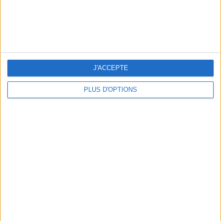
THE BEST COLD DRINKS TO GRAB IN PARIS
J'ACCEPTE
PLUS D'OPTIONS
THE PRETTIEST OUTDOOR POOLS IN PARIS