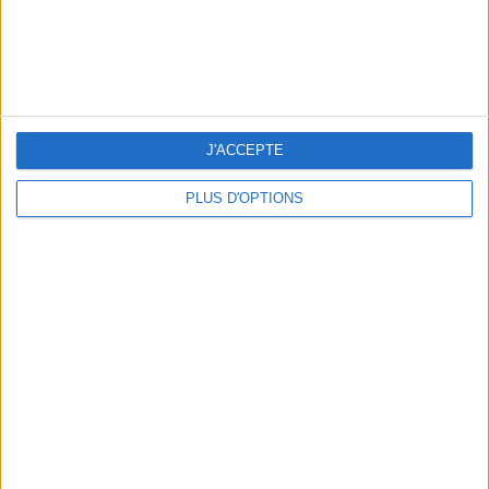
5 SPA GETAWAYS LESS THAN 2 HOURS FROM PARIS
J'ACCEPTE
PLUS D'OPTIONS
OUR FAVORITE SPOTS FOR A GETAWAY TO DEAUVILLE-TROUVILLE