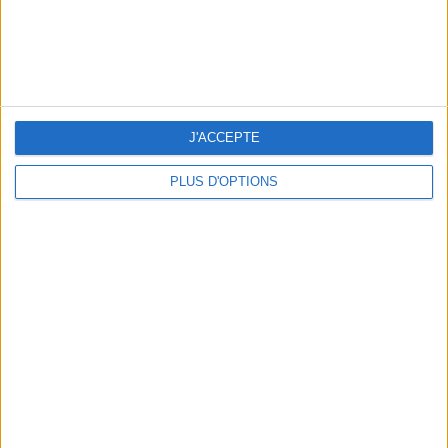
J'ACCEPTE
PLUS D'OPTIONS
AUTRES SUGGESTIONS
LES CADEAUX DÉLICIEUSEMENT SNOBS À
10 ESSENTIELS POUR S’ARMER FAC
RAPPORTER DE PARIS
CANICULE