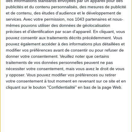
des informations standards envoyées par un appareil pour des
jolie pièce du quotidien qui apporte juste ce qu’il faut de style
publicités et du contenu personnalisés, des mesures de publicité
- et de Far West - à la table.
et de contenu, des études d'audience et le développement de
services.
Avec votre permission, nos 1043 partenaires et nous-
mêmes pouvons utiliser des données de géolocalisation
précises et d’identification par scan d'appareil. En cliquant, vous
15 € - Je l’achète
pouvez consentir aux traitements décrits précédemment. Vous
pouvez également accéder à des informations plus détaillées et
modifier vos préférences avant de consentir ou pour refuser de
donner votre consentement.
Veuillez noter que certains
traitements de vos données personnelles peuvent ne pas
nécessiter votre consentement, mais vous avez le droit de vous
CASQUETTE DE BASEBALL SEERSUCKER
y opposer. Vous pouvez modifier vos préférences ou retirer
votre consentement à tout moment en revenant sur ce site et en
cliquant sur le bouton "Confidentialité" en bas de la page Web.