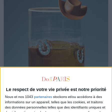
Le respect de votre vie privée est notre priorité
Le petit cadeau qui fait son effet à tous les coups. Avec sa
Nous et nos 1043
partenaires
stockons et/ou accédons à des
silhouette rétro et ses fers à cheval en relief, ce verre à jus
informations sur un appareil, telles que les cookies, et traitons
des données personnelles telles que des identifiants uniques et
Anthropologie
plaira à tous les papas fans de westerns. Une