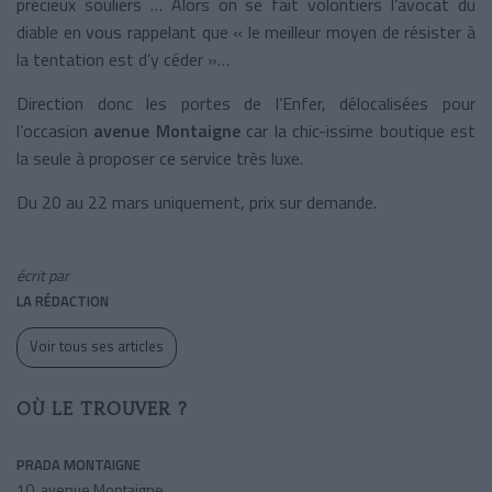
précieux souliers … Alors on se fait volontiers l’avocat du
diable en vous rappelant que « le meilleur moyen de résister à
la tentation est d’y céder »…
Direction donc les portes de l’Enfer, délocalisées pour
l’occasion
avenue Montaigne
car la chic-issime boutique est
la seule à proposer ce service très luxe.
Du 20 au 22 mars uniquement, prix sur demande.
écrit par
LA RÉDACTION
Voir tous ses articles
OÙ LE TROUVER ?
PRADA MONTAIGNE
10, avenue Montaigne