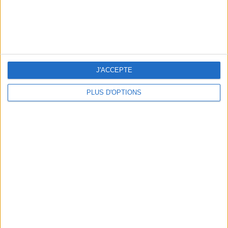
NOS ADRESSES CHOUCHOUTES POUR UNE VIRÉE À DEAUVILLE-TROUVILLE
J'ACCEPTE
PLUS D'OPTIONS
LES NOUVEAUX Q.G. STREET FOOD QUI FONT SALIVER PARIS