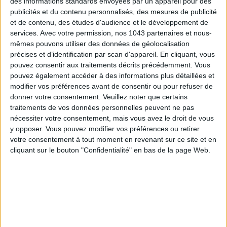
des informations standards envoyées par un appareil pour des
publicités et du contenu personnalisés, des mesures de publicité
et de contenu, des études d'audience et le développement de
LES SPF 50 QUI DONNENT ENVIE DE SE TARTINER
services.
Avec votre permission, nos 1043 partenaires et nous-
mêmes pouvons utiliser des données de géolocalisation
précises et d’identification par scan d'appareil. En cliquant, vous
pouvez consentir aux traitements décrits précédemment. Vous
pouvez également accéder à des informations plus détaillées et
modifier vos préférences avant de consentir ou pour refuser de
donner votre consentement.
Veuillez noter que certains
traitements de vos données personnelles peuvent ne pas
nécessiter votre consentement, mais vous avez le droit de vous
y opposer. Vous pouvez modifier vos préférences ou retirer
votre consentement à tout moment en revenant sur ce site et en
cliquant sur le bouton "Confidentialité" en bas de la page Web.
LES MEILLEURS HÔTELS POUR UN WEEK-END SPA ET GASTRONOMIE