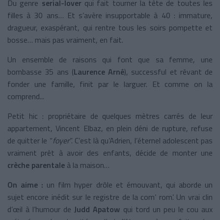
Du genre
serial-lover
qui fait tourner la tête de toutes les
filles à 30 ans… Et s’avère insupportable à 40 : immature,
dragueur, exaspérant, qui rentre tous les soirs pompette et
bosse… mais pas vraiment, en fait.
Un ensemble de raisons qui font que sa femme, une
bombasse 35 ans (
Laurence Arné
), successful et rêvant de
fonder une famille, finit par le larguer. Et comme on la
comprend...
Petit hic : propriétaire de quelques mètres carrés de leur
appartement, Vincent Elbaz, en plein déni de rupture, refuse
de quitter le “
foyer
”. C’est là qu’Adrien, l’éternel adolescent pas
vraiment prêt à avoir des enfants, décide de monter une
crèche parentale
à la maison…
On aime :
un film hyper drôle et émouvant, qui aborde un
sujet encore inédit sur le registre de la com’ rom’. Un vrai clin
d’œil à l’humour de
Judd Apatow
qui tord un peu le cou aux