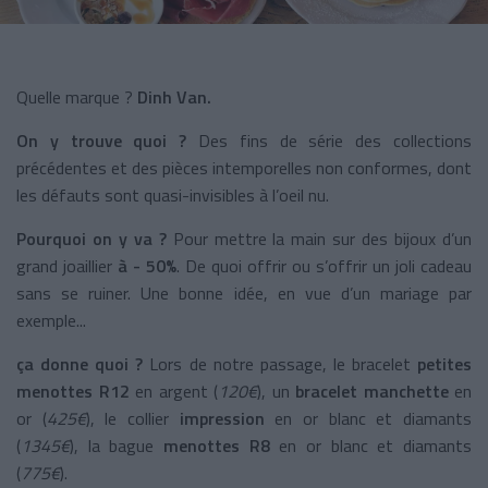
Quelle marque ?
Dinh Van.
On y trouve quoi ?
Des fins de série des collections
précédentes et des pièces intemporelles non conformes, dont
les défauts sont quasi-invisibles à l’oeil nu.
Pourquoi on y va ?
Pour mettre la main sur des bijoux d’un
grand joaillier
à
- 50%
. De quoi offrir ou s’offrir un joli cadeau
sans se ruiner. Une bonne idée, en vue d’un mariage par
exemple...
ça donne quoi ?
Lors de notre passage, le bracelet
petites
menottes R12
en argent (
120€
), un
bracelet manchette
en
or (
425€
), le collier
impression
en or blanc et diamants
(
1345€
), la bague
menottes
R8
en or blanc et diamants
(
775€
).