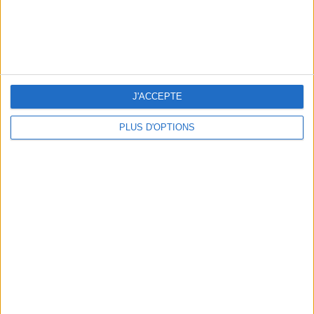
NOS ADRESSES CHOUCHOUTES POUR UNE VIRÉE À DEAUVILLE-TROUVILLE
J'ACCEPTE
PLUS D'OPTIONS
LES NOUVEAUX Q.G. STREET FOOD QUI FONT SALIVER PARIS