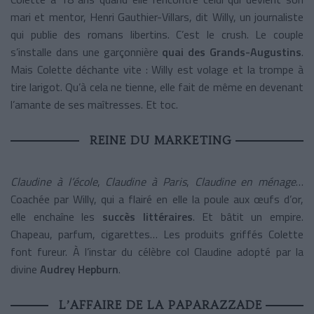
mari et mentor, Henri Gauthier-Villars, dit Willy, un journaliste
qui publie des romans libertins. C’est le crush. Le couple
s’installe dans une garçonnière
quai des Grands-Augustins
.
Mais Colette déchante vite : Willy est volage et la trompe à
tire larigot. Qu’à cela ne tienne, elle fait de même en devenant
l’amante de ses maîtresses. Et toc.
REINE DU MARKETING
Claudine à l’école
,
Claudine à Paris
,
Claudine en ménage
…
Coachée par Willy, qui a flairé en elle la poule aux œufs d’or,
elle enchaîne les
succès littéraires
. Et bâtit un empire.
Chapeau, parfum, cigarettes… Les produits griffés Colette
font fureur. À l’instar du célèbre col Claudine adopté par la
divine
Audrey Hepburn
.
L’AFFAIRE DE LA PAPARAZZADE