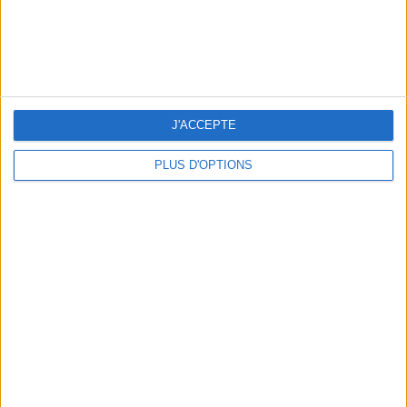
LES SOINS À BOOKER AVANT LES VACANCES
J'ACCEPTE
PLUS D'OPTIONS
10 MAILLOTS DE BAIN CANONS POUR FAIRE SENSATION CET ÉTÉ