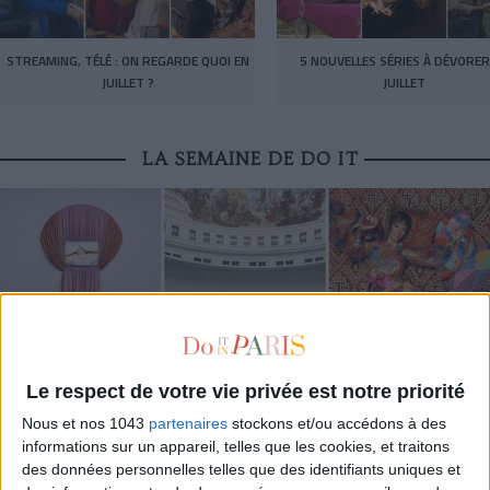
STREAMING, TÉLÉ : ON REGARDE QUOI EN
5 NOUVELLES SÉRIES À DÉVORER
JUILLET ?
JUILLET
LA SEMAINE DE DO IT
Le respect de votre vie privée est notre priorité
Nous et nos 1043
partenaires
stockons et/ou accédons à des
LES EXPOS À RATTRAPER À TOUT PRIX CET ÉTÉ
informations sur un appareil, telles que les cookies, et traitons
des données personnelles telles que des identifiants uniques et