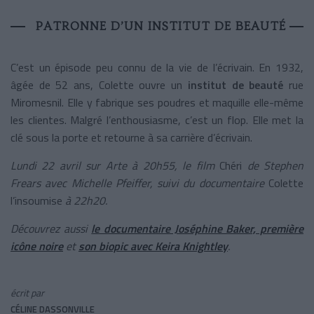
PATRONNE D’UN INSTITUT DE BEAUTÉ
C’est un épisode peu connu de la vie de l’écrivain. En 1932,
âgée de 52 ans, Colette ouvre un
institut de beauté
rue
Miromesnil. Elle y fabrique ses poudres et maquille elle-même
les clientes. Malgré l’enthousiasme, c’est un flop. Elle met la
clé sous la porte et retourne à sa carrière d’écrivain.
Lundi 22 avril sur Arte à 20h55, le film
Chéri
de Stephen
Frears avec Michelle Pfeiffer, suivi du documentaire
Colette
l’insoumise
à 22h20.
Découvrez aussi
le documentaire Joséphine Baker, première
icône noire
et
son biopic avec Keira Knightley
.
écrit par
CÉLINE DASSONVILLE