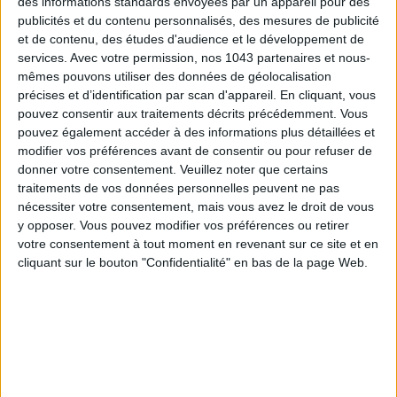
des informations standards envoyées par un appareil pour des
publicités et du contenu personnalisés, des mesures de publicité
et de contenu, des études d'audience et le développement de
services.
Avec votre permission, nos 1043 partenaires et nous-
Inscrivez-vous à notre newsletter
mêmes pouvons utiliser des données de géolocalisation
précises et d’identification par scan d'appareil. En cliquant, vous
pouvez consentir aux traitements décrits précédemment. Vous
S'INSCRIRE
pouvez également accéder à des informations plus détaillées et
modifier vos préférences avant de consentir ou pour refuser de
donner votre consentement.
Veuillez noter que certains
traitements de vos données personnelles peuvent ne pas
nécessiter votre consentement, mais vous avez le droit de vous
y opposer. Vous pouvez modifier vos préférences ou retirer
votre consentement à tout moment en revenant sur ce site et en
cliquant sur le bouton "Confidentialité" en bas de la page Web.
ADOPT PARFUMS RÉVOLUTIONNE LA PARFUMERIE MADE IN FRANCE À PETIT PRIX