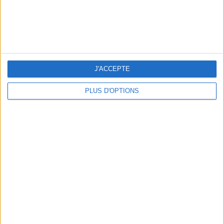
J'ACCEPTE
PLUS D'OPTIONS
LES MEILLEURS APÉROS LES PIEDS DANS L’EAU