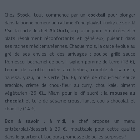
Chez
Stock
, tout commence par un
cocktail
pour plonger
dans la bonne humeur au rythme d’une playlist funky ce soir-là
! Sur la carte du chef
Ali Ourti
, on pioche parmi 5 entrées et 5
plats résolument réconfortants et généreux, puisant dans
ses racines méditerranéennes. Chaque mois, la carte évolue au
gré de ses envies et des arrivages : poulpe grillé sauce
Romesco, béchamel de persil, siphon pomme de terre (18 €),
terrine de carotte roulée aux herbes, crumble de sarrasin,
harissa, yuzu, huile verte (14 €), mafé de chou-fleur sauce
arachide, crème de chou-fleur au curry, chou kale, piment
végétarien (26 €)... Miam pour le kif sucré : la
mousse au
chocolat
et tuile de sésame croustillante, coulis chocolat et
chantilly (14 €)
Bon à savoir :
à midi, le chef propose un menu
entrée/plat/dessert à 29 €, imbattable pour cette qualité
dans le quartier et toujours promesse de belles surprises !