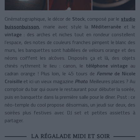
Cinématographique, le décor de
Stock
, composé par le
studio
buissonbuisson
, marie avec style la
Méditerranée
et le
vintage
: des arches et niches tout en rondeur constellent
l’espace, des notes de couleurs franches pimpent le blanc des
murs, les banquettes sont habillées de velours orange et des
néons coiffent les alcôves. Disposés ça et là, des objets
chinés rythment le lieu : canon, le
téléphone vintage
au
cadran orange ! Plus loin, le 45 tours de
Femme
de Nicole
Croisille
et ici un vieux magazine
Photo
. Meilleures places ? Au
comptoir du bar qui ouvre le restaurant pour débuter la soirée,
puis en banquette dans la première salle pour le dîner. Psst : ce
néo-temple du cool propose désormais, un jeudi sur deux, des
soirées plus festives avec DJ set et petites assiettes à
partager.
LA RÉGALADE MIDI ET SOIR