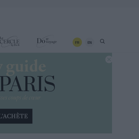
FR
EN