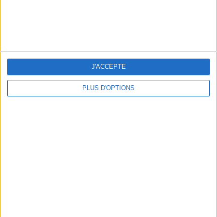
J'ACCEPTE
UN MUSÉE + UN RESTO : LE COMBO GAGNANT
PLUS D'OPTIONS
LES MEILLEURES BOISSONS FRAÎCHES DE PARIS