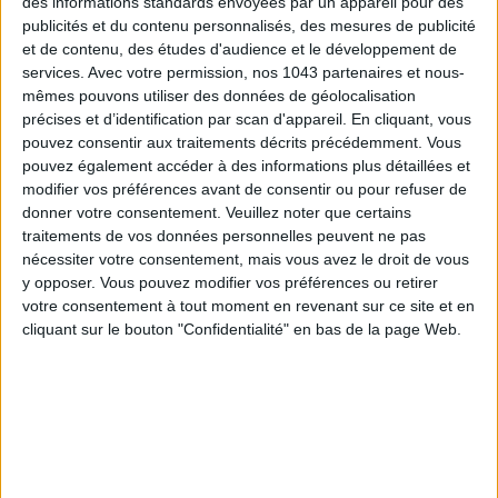
des informations standards envoyées par un appareil pour des
publicités et du contenu personnalisés, des mesures de publicité
et de contenu, des études d'audience et le développement de
services.
Avec votre permission, nos 1043 partenaires et nous-
mêmes pouvons utiliser des données de géolocalisation
précises et d’identification par scan d'appareil. En cliquant, vous
pouvez consentir aux traitements décrits précédemment. Vous
LES PLUS BEAUX BAGAGES POUR VOYAGER AVEC STYLE
pouvez également accéder à des informations plus détaillées et
modifier vos préférences avant de consentir ou pour refuser de
donner votre consentement.
Veuillez noter que certains
traitements de vos données personnelles peuvent ne pas
nécessiter votre consentement, mais vous avez le droit de vous
y opposer. Vous pouvez modifier vos préférences ou retirer
votre consentement à tout moment en revenant sur ce site et en
cliquant sur le bouton "Confidentialité" en bas de la page Web.
ÉLYSÉE - ÉTOILE : LES ADRESSES CHICS À RETENIR