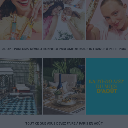
ADOPT PARFUMS RÉVOLUTIONNE LA PARFUMERIE MADE IN FRANCE À PETIT PRIX
TOUT CE QUE VOUS DEVEZ FAIRE À PARIS EN AOÛT