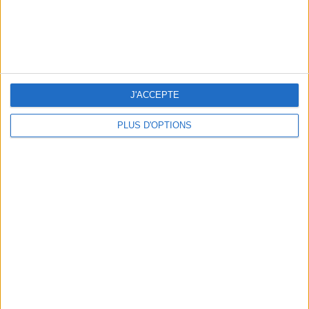
10 MAILLOTS DE BAIN CANONS POUR FAIRE SENSATION CET ÉTÉ
J'ACCEPTE
PLUS D'OPTIONS
3 EXPÉRIENCES OUTDOOR À DEUX PAS DE PARIS