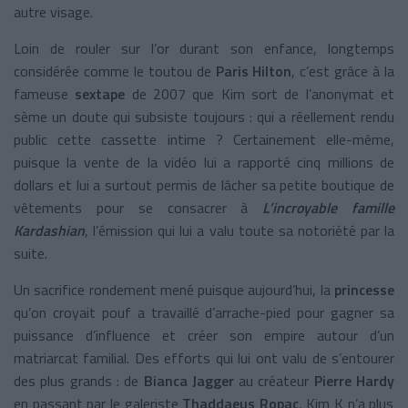
autre visage.
Loin de rouler sur l’or durant son enfance, longtemps
considérée comme le toutou de
Paris Hilton
, c’est grâce à la
fameuse
sextape
de 2007 que Kim sort de l’anonymat et
sème un doute qui subsiste toujours : qui a réellement rendu
public cette cassette intime ? Certainement elle-même,
puisque la vente de la vidéo lui a rapporté cinq millions de
dollars et lui a surtout permis de lâcher sa petite boutique de
vêtements pour se consacrer à
L’incroyable famille
Kardashian
, l’émission qui lui a valu toute sa notoriété par la
suite.
Un sacrifice rondement mené puisque aujourd’hui, la
princesse
qu’on croyait pouf a travaillé d’arrache-pied pour gagner sa
puissance d’influence et créer son empire autour d’un
matriarcat familial. Des efforts qui lui ont valu de s’entourer
des plus grands : de
Bianca Jagger
au créateur
Pierre Hardy
en passant par le galeriste
Thaddaeus Ropac
, Kim K n’a plus