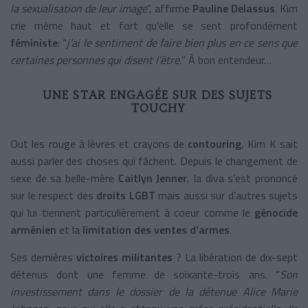
la sexualisation de leur image
”, affirme
Pauline Delassus
. Kim
crie même haut et fort qu’elle se sent profondément
féministe
: “
j’ai le sentiment de faire bien plus en ce sens que
certaines personnes qui disent l’être.
” À bon entendeur…
UNE STAR ENGAGÉE SUR DES SUJETS
TOUCHY
Out les rouge à lèvres et crayons de
contouring
, Kim K sait
aussi parler des choses qui fâchent. Depuis le changement de
sexe de sa belle-mère
Caitlyn Jenner
, la diva s’est prononcé
sur le respect des
droits LGBT
mais aussi sur d’autres sujets
qui lui tiennent particulièrement à coeur comme le
génocide
arménien
et la
limitation des ventes d’armes
.
Ses dernières
victoires militantes
? La libération de dix-sept
détenus dont une femme de soixante-trois ans. “
Son
investissement dans le dossier de la détenue Alice Marie