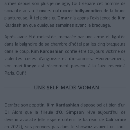
armes depuis son plus jeune âge, tout sépare cet homme de
soixante ans à l’univers outrancier
hollywoodien
de la brune
plantureuse. À tel point qu’
Omar
n’a appris l’existence de
Kim
Kardashian
que quelques semaines avant le braquage.
Après avoir été molestée, menacée par une arme et ligotée
dans la baignoire de sa chambre d’hôtel par les cinq braqueurs
dans le coup,
Kim Kardashian
confie être toujours victime de
violentes crises d’angoisse et d’insomnies. Heureusement,
son mari
Kanye
est récemment parvenu à la faire revenir à
Paris. Ouf !
UNE SELF-MADE WOMAN
Derrière son popotin,
Kim Kardashian
dispose bel et bien d’un
QI
. Alors que la filleule d’
OJ Simpson
rêve aujourd’hui de
devenir avocate (elle espère obtenir le barreau de
Californie
en 2022), ses premiers pas dans le showbiz avaient un tout