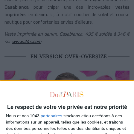
Casablanca
pour chiper une des incroyables
vestes
imprimées
en denim. Ici, à motif coucher de soleil et course
nautique pour conforter les envies d’ailleurs.
Veste imprimée en denim, Casablanca, 495 € soldée à 346 €
sur
www.24s.com
EN VERSION OVER-OVERSIZE
Le respect de votre vie privée est notre priorité
Nous et nos 1043
partenaires
stockons et/ou accédons à des
informations sur un appareil, telles que les cookies, et traitons
des données personnelles telles que des identifiants uniques et