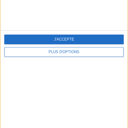
écrit par
CLÉMENCE RENOUX
Voir tous ses articles
J'ACCEPTE
JE PARTAGE !
PLUS D'OPTIONS