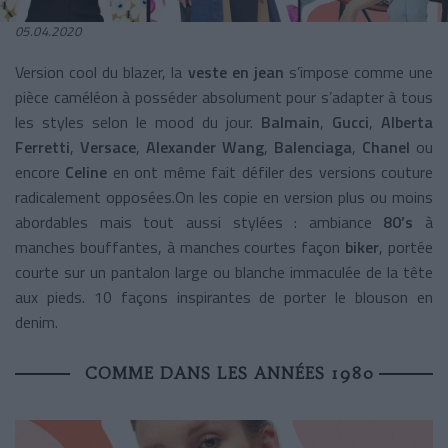
05.04.2020
Version cool du blazer, la
veste en jean
s’impose comme une
pièce caméléon à posséder absolument pour s’adapter à tous
les styles selon le mood du jour.
Balmain
,
Gucci
,
Alberta
Ferretti
,
Versace
,
Alexander Wang
,
Balenciaga
,
Chanel
ou
encore
Celine
en ont même fait défiler des versions couture
radicalement opposées.On les copie en version plus ou moins
abordables mais tout aussi stylées : ambiance
80’s
à
manches bouffantes, à manches courtes façon
biker
, portée
courte sur un pantalon large ou blanche immaculée de la tête
aux pieds. 10 façons inspirantes de porter le blouson en
denim.
COMME DANS LES ANNÉES 1980