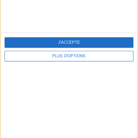
LES NOUVEAUX Q.G. STREET FOOD QUI FONT SALIVER PARIS
J'ACCEPTE
PLUS D'OPTIONS
LE VESTIAIRE PLAGE QUI FAIT RÊVER