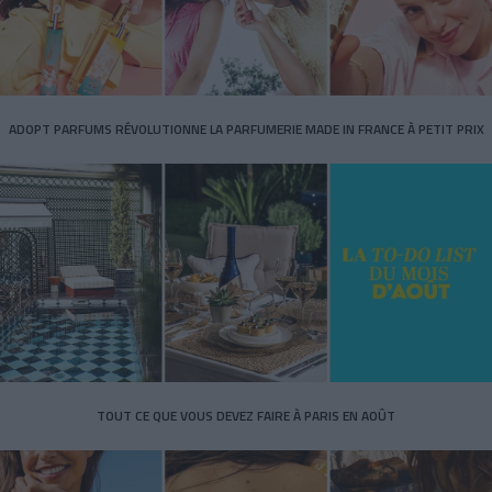
ADOPT PARFUMS RÉVOLUTIONNE LA PARFUMERIE MADE IN FRANCE À PETIT PRIX
TOUT CE QUE VOUS DEVEZ FAIRE À PARIS EN AOÛT