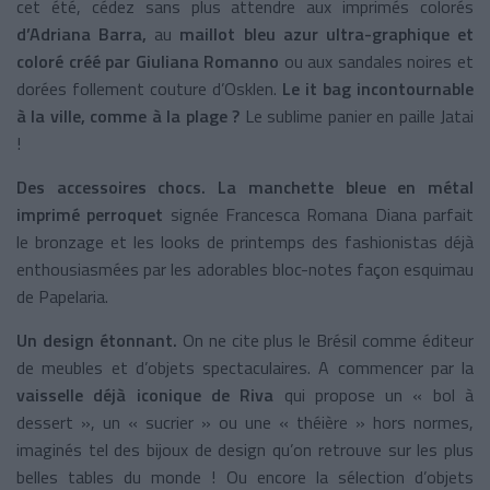
cet été, cédez sans plus attendre aux imprimés colorés
d’Adriana Barra,
au
maillot bleu azur ultra-graphique et
coloré créé par Giuliana
Romanno
ou aux sandales noires et
dorées follement couture d’Osklen.
Le it bag incontournable
à la ville, comme à la plage ?
Le sublime panier en paille Jatai
!
Des accessoires chocs. La manchette bleue en métal
imprimé perroquet
signée Francesca Romana Diana parfait
le bronzage et les looks de printemps des fashionistas déjà
enthousiasmées par les adorables bloc-notes façon esquimau
de Papelaria.
Un design étonnant.
On ne cite plus le Brésil comme éditeur
de meubles et d’objets spectaculaires. A commencer par la
vaisselle déjà iconique de Riva
qui propose un « bol à
dessert », un « sucrier » ou une « théière » hors normes,
imaginés tel des bijoux de design qu’on retrouve sur les plus
belles tables du monde ! Ou encore la sélection d’objets