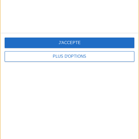
LES MEILLEURES TABLES SUDISTES DE PARIS
J'ACCEPTE
PLUS D'OPTIONS
5 ESCAPADES AVEC SPA À MOINS DE 2H DE PARIS