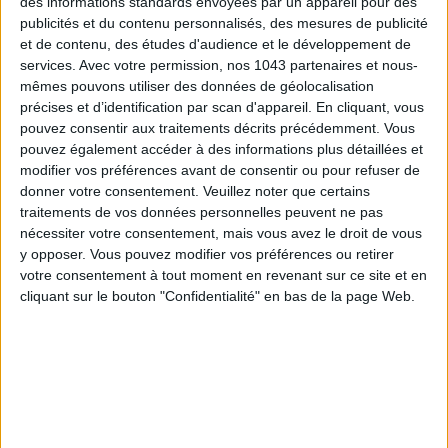
des informations standards envoyées par un appareil pour des
ADOPT PARFUMS RÉVOLUTIONNE LA PARFUMERIE MADE IN FRANCE À PETIT PRIX
publicités et du contenu personnalisés, des mesures de publicité
et de contenu, des études d'audience et le développement de
services.
Avec votre permission, nos 1043 partenaires et nous-
mêmes pouvons utiliser des données de géolocalisation
précises et d’identification par scan d'appareil. En cliquant, vous
pouvez consentir aux traitements décrits précédemment. Vous
pouvez également accéder à des informations plus détaillées et
modifier vos préférences avant de consentir ou pour refuser de
donner votre consentement.
Veuillez noter que certains
traitements de vos données personnelles peuvent ne pas
nécessiter votre consentement, mais vous avez le droit de vous
y opposer. Vous pouvez modifier vos préférences ou retirer
votre consentement à tout moment en revenant sur ce site et en
TOUT CE QUE VOUS DEVEZ FAIRE À PARIS EN AOÛT
cliquant sur le bouton "Confidentialité" en bas de la page Web.