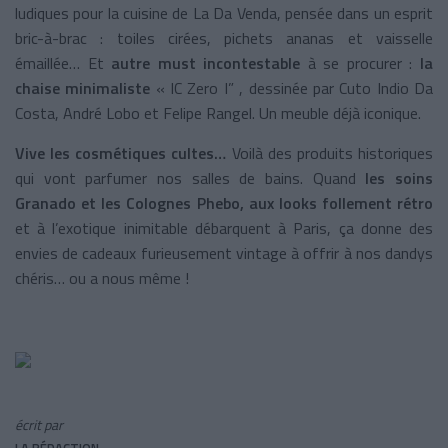
ludiques pour la cuisine de La Da Venda, pensée dans un esprit
bric-à-brac : toiles cirées, pichets ananas et vaisselle
émaillée… Et
autre must incontestable
à se procurer :
la
chaise minimaliste
« IC Zero I” , dessinée par Cuto Indio Da
Costa, André Lobo et Felipe Rangel. Un meuble déjà iconique.
Vive les cosmétiques cultes…
Voilà des produits historiques
qui vont parfumer nos salles de bains. Quand
les soins
Granado et les Colognes Phebo, aux looks follement rétro
et à l’exotique inimitable débarquent à Paris, ça donne des
envies de cadeaux furieusement vintage à offrir à nos dandys
chéris… ou a nous même !
écrit par
LA RÉDACTION