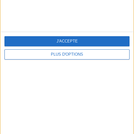
OUR FAVORITE SPOTS FOR A GETAWAY TO DEAUVILLE-TROUVILLE
J'ACCEPTE
PLUS D'OPTIONS
THE HOTTEST NEW STREET FOOD SPOTS IN PARIS