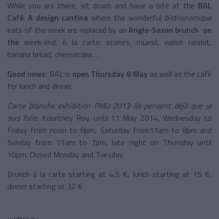
While you are there, sit down and have a bite at the
BAL
Café
.
A design cantina
where the wonderful
bistronomique
eats of the week are replaced by an
Anglo-Saxon
brunch on
the
week-end. A la carte: scones, müesli, welsh rarebit,
banana bread, cheesecake…
Good news:
BAL is
open Thursday 8 May
as well as the café
for lunch and dinner.
Carte blanche exhibition PMU 2013 Ils pensent déjà que je
suis folle
, Kourtney Roy, until 11 May 2014, Wednesday to
Friday from noon to 8pm, Saturday from11am to 8pm and
Sunday from 11am to 7pm, late night on Thursday until
10pm. Closed Monday and Tuesday.
Brunch à la carte starting at 4,5 €, lunch starting at 15 €,
dinner starting at 32 €
written by