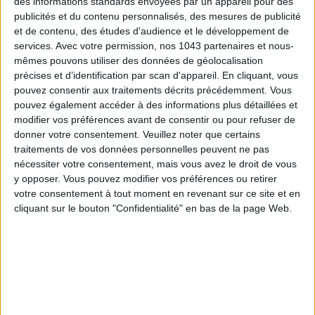
des informations standards envoyées par un appareil pour des
15 IDEAS FOR ENJOYING AUGUST IN PARIS
publicités et du contenu personnalisés, des mesures de publicité
et de contenu, des études d'audience et le développement de
services.
Avec votre permission, nos 1043 partenaires et nous-
mêmes pouvons utiliser des données de géolocalisation
précises et d’identification par scan d'appareil. En cliquant, vous
pouvez consentir aux traitements décrits précédemment. Vous
pouvez également accéder à des informations plus détaillées et
modifier vos préférences avant de consentir ou pour refuser de
donner votre consentement.
Veuillez noter que certains
traitements de vos données personnelles peuvent ne pas
nécessiter votre consentement, mais vous avez le droit de vous
y opposer. Vous pouvez modifier vos préférences ou retirer
votre consentement à tout moment en revenant sur ce site et en
SPF 50 SUNSCREENS YOU'LL ACTUALLY WANT TO SLATHER ON
cliquant sur le bouton "Confidentialité" en bas de la page Web.