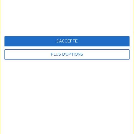
THE HOTTEST NEW STREET FOOD SPOTS IN PARIS
J'ACCEPTE
PLUS D'OPTIONS
BEACHWEAR ESSENTIALS FOR THE ULTIMATE SUMMER WARDROBE