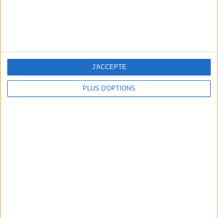
A MUSEUM + A RESTAURANT: THE WINNING COMBO
J'ACCEPTE
PLUS D'OPTIONS
THE BEST COLD DRINKS TO GRAB IN PARIS