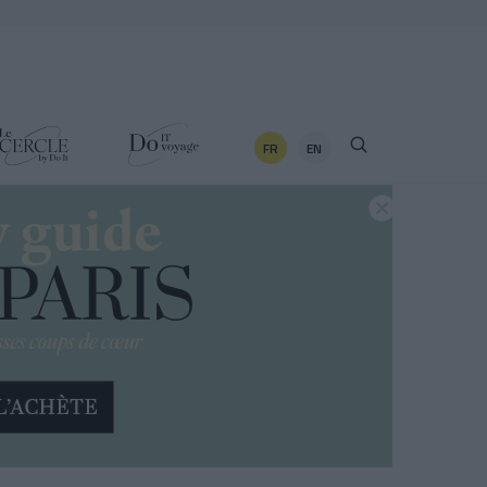
FR
EN