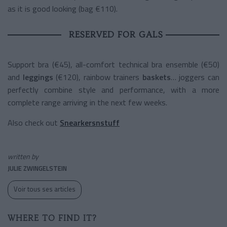
as it is good looking (bag €110).
RESERVED FOR GALS
Support bra (€45), all-comfort technical bra ensemble (€50)
and
leggings
(€120), rainbow trainers
baskets
… joggers can
perfectly combine style and performance, with a more
complete range arriving in the next few weeks.
Also check out
Snearkersnstuff
written by
JULIE ZWINGELSTEIN
Voir tous ses articles
WHERE TO FIND IT?