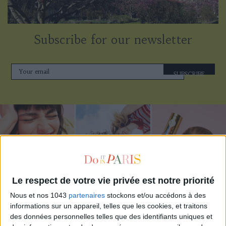
Subscribe for our newsletter
SUBSCRIBE
Le respect de votre vie privée est notre priorité
Nous et nos 1043
partenaires
stockons et/ou accédons à des
informations sur un appareil, telles que les cookies, et traitons
ADOPT PARFUMS IS REVOLUTIONIZING AFFORDABLE MADE-IN-FRANCE
des données personnelles telles que des identifiants uniques et
FRAGRANCES