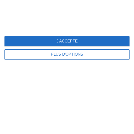
5 SPA GETAWAYS LESS THAN 2 HOURS FROM PARIS
J'ACCEPTE
PLUS D'OPTIONS
OUR FAVORITE SPOTS FOR A GETAWAY TO DEAUVILLE-TROUVILLE