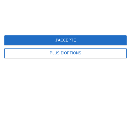
J'ACCEPTE
PLUS D'OPTIONS
THE BEST COLD DRINKS TO GRAB IN PARIS