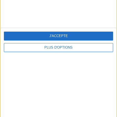
BEACHWEAR ESSENTIALS FOR THE ULTIMATE SUMMER WARDROBE
J'ACCEPTE
PLUS D'OPTIONS
A MUSEUM + A RESTAURANT: THE WINNING COMBO