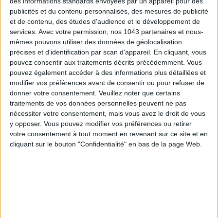
des informations standards envoyées par un appareil pour des
publicités et du contenu personnalisés, des mesures de publicité
ADOPT PARFUMS IS REVOLUTIONIZING AFFORDABLE MADE-IN-FRANCE
et de contenu, des études d'audience et le développement de
FRAGRANCES
services.
Avec votre permission, nos 1043 partenaires et nous-
mêmes pouvons utiliser des données de géolocalisation
précises et d’identification par scan d'appareil. En cliquant, vous
pouvez consentir aux traitements décrits précédemment. Vous
pouvez également accéder à des informations plus détaillées et
modifier vos préférences avant de consentir ou pour refuser de
donner votre consentement.
Veuillez noter que certains
traitements de vos données personnelles peuvent ne pas
nécessiter votre consentement, mais vous avez le droit de vous
y opposer. Vous pouvez modifier vos préférences ou retirer
votre consentement à tout moment en revenant sur ce site et en
cliquant sur le bouton "Confidentialité" en bas de la page Web.
15 IDEAS FOR ENJOYING AUGUST IN PARIS