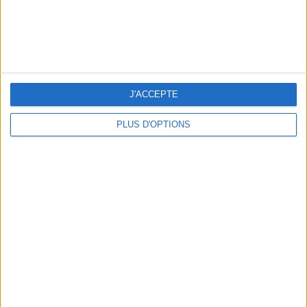
5 SPA GETAWAYS LESS THAN 2 HOURS FROM PARIS
J'ACCEPTE
PLUS D'OPTIONS
OUR FAVORITE SPOTS FOR A GETAWAY TO DEAUVILLE-TROUVILLE