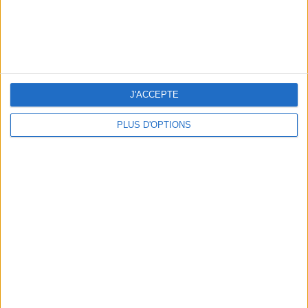
THE BEST COLD DRINKS TO GRAB IN PARIS
J'ACCEPTE
PLUS D'OPTIONS
THE PRETTIEST OUTDOOR POOLS IN PARIS