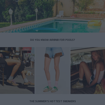
DO YOU KNOW AIRBNB FOR POOLS?
THE SUMMER’S HOTTEST SNEAKERS