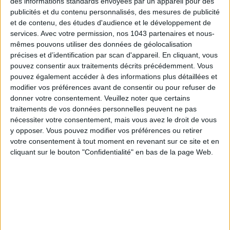
des informations standards envoyées par un appareil pour des
publicités et du contenu personnalisés, des mesures de publicité
ÉLYSÉE - ÉTOILE: CHIC ADDRESSES TO REMEMBER
et de contenu, des études d'audience et le développement de
services.
Avec votre permission, nos 1043 partenaires et nous-
mêmes pouvons utiliser des données de géolocalisation
précises et d’identification par scan d'appareil. En cliquant, vous
pouvez consentir aux traitements décrits précédemment. Vous
pouvez également accéder à des informations plus détaillées et
modifier vos préférences avant de consentir ou pour refuser de
donner votre consentement.
Veuillez noter que certains
traitements de vos données personnelles peuvent ne pas
nécessiter votre consentement, mais vous avez le droit de vous
y opposer. Vous pouvez modifier vos préférences ou retirer
votre consentement à tout moment en revenant sur ce site et en
cliquant sur le bouton "Confidentialité" en bas de la page Web.
SUMMER JEWELRY THAT CAPTURES THE SEASON