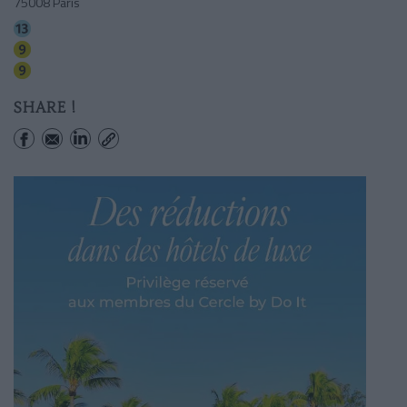
75008 Paris
Miromesnil
Saint-philippe Du Roule
Miromesnil
SHARE !