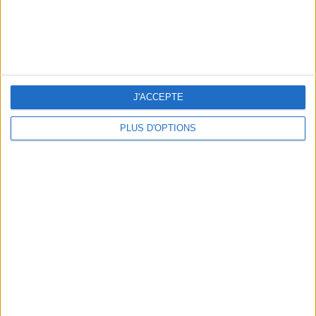
BEACHWEAR ESSENTIALS FOR THE ULTIMATE SUMMER WARDROBE
J'ACCEPTE
PLUS D'OPTIONS
A MUSEUM + A RESTAURANT: THE WINNING COMBO