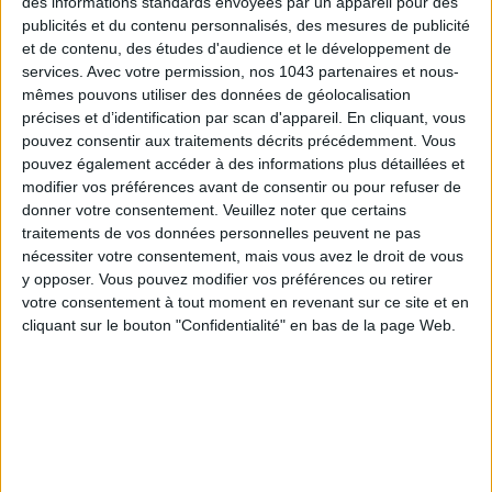
des informations standards envoyées par un appareil pour des
publicités et du contenu personnalisés, des mesures de publicité
ÉLYSÉE - ÉTOILE: CHIC ADDRESSES TO REMEMBER
et de contenu, des études d'audience et le développement de
services.
Avec votre permission, nos 1043 partenaires et nous-
mêmes pouvons utiliser des données de géolocalisation
précises et d’identification par scan d'appareil. En cliquant, vous
pouvez consentir aux traitements décrits précédemment. Vous
pouvez également accéder à des informations plus détaillées et
modifier vos préférences avant de consentir ou pour refuser de
donner votre consentement.
Veuillez noter que certains
traitements de vos données personnelles peuvent ne pas
nécessiter votre consentement, mais vous avez le droit de vous
y opposer. Vous pouvez modifier vos préférences ou retirer
votre consentement à tout moment en revenant sur ce site et en
cliquant sur le bouton "Confidentialité" en bas de la page Web.
SUMMER JEWELRY THAT CAPTURES THE SEASON