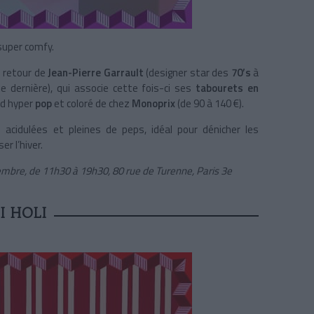
super comfy.
d retour de
Jean-Pierre Garrault
(designer star des
70’s
à
e dernière), qui associe cette fois-ci ses
tabourets en
d hyper
pop
et coloré de chez
Monoprix
(de 90 à 140 €).
 acidulées et pleines de peps, idéal pour dénicher les
r l’hiver.
mbre, de 11h30 à 19h30, 80 rue de Turenne, Paris 3e
I HOLI