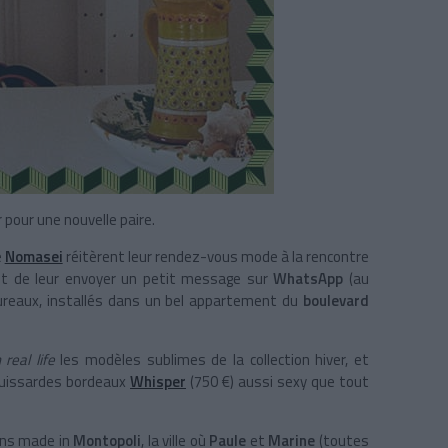
 pour une nouvelle paire.
e
Nomasei
réitèrent leur rendez-vous mode à la rencontre
uffit de leur envoyer un petit message sur
WhatsApp
(au
bureaux, installés dans un bel appartement du
boulevard
 real life
les modèles sublimes de la collection hiver, et
cuissardes bordeaux
Whisper
(750 €) aussi sexy que tout
ens made in
Montopoli
, la ville où
Paule
et
Marine
(toutes