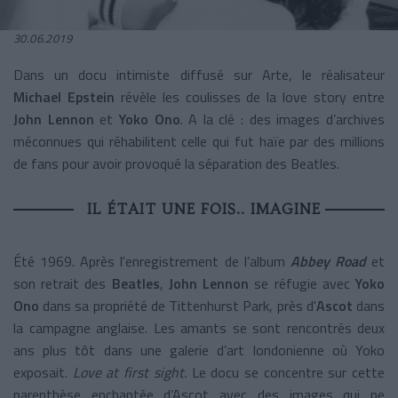
30.06.2019
Dans un docu intimiste diffusé sur Arte, le réalisateur
Michael Epstein
révèle les coulisses de la love story entre
John Lennon
et
Yoko Ono
. A la clé : des images d’archives
méconnues qui réhabilitent celle qui fut haïe par des millions
de fans pour avoir provoqué la séparation des Beatles.
IL ÉTAIT UNE FOIS.. IMAGINE
Été 1969. Après l'enregistrement de l’album
Abbey Road
et
son retrait des
Beatles
,
John Lennon
se réfugie avec
Yoko
Ono
dans sa propriété de Tittenhurst Park, près d'
Ascot
dans
la campagne anglaise. Les amants se sont rencontrés deux
ans plus tôt dans une galerie d’art londonienne où Yoko
exposait.
Love at first sight.
Le docu se concentre sur cette
parenthèse enchantée d’Ascot avec des images qui ne