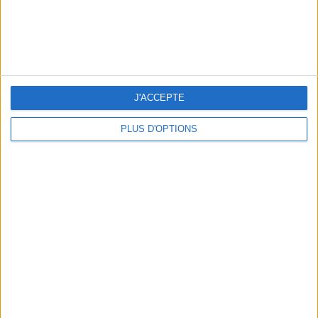
J'ACCEPTE
PLUS D'OPTIONS
LES MEILLEURS APÉROS LES PIEDS DANS L’EAU