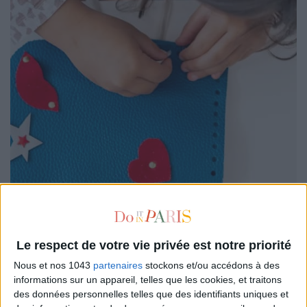
En binôme de choc parent-enfant, on file à
Montparnasse
pour confectionner sa propre petite pochette en cuir hyper
facilement. Trop cool : on peut choisir non seulement sa
Le respect de votre vie privée est notre priorité
couleur, mais aussi ses motifs et pleins d’accessoires trop
Nous et nos 1043
partenaires
stockons et/ou accédons à des
choux… Idéal pour laisser maman et son bout’chou exprimer
informations sur un appareil, telles que les cookies, et traitons
leur créativité, et repartir avec une pochette, déclinable aussi
des données personnelles telles que des identifiants uniques et