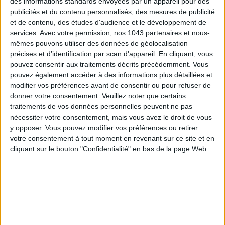
des informations standards envoyées par un appareil pour des
en sac banane ou bandoulière.
publicités et du contenu personnalisés, des mesures de publicité
et de contenu, des études d'audience et le développement de
services.
Avec votre permission, nos 1043 partenaires et nous-
mêmes pouvons utiliser des données de géolocalisation
60€ - Je réserve !
précises et d’identification par scan d'appareil. En cliquant, vous
pouvez consentir aux traitements décrits précédemment. Vous
pouvez également accéder à des informations plus détaillées et
modifier vos préférences avant de consentir ou pour refuser de
donner votre consentement.
Veuillez noter que certains
ATELIER PEINTURE EN DUO
traitements de vos données personnelles peuvent ne pas
nécessiter votre consentement, mais vous avez le droit de vous
y opposer. Vous pouvez modifier vos préférences ou retirer
votre consentement à tout moment en revenant sur ce site et en
cliquant sur le bouton "Confidentialité" en bas de la page Web.