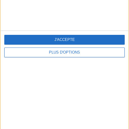
J'ACCEPTE
PLUS D'OPTIONS
LES PLUS BEAUX BAGAGES POUR VOYAGER AVEC STYLE