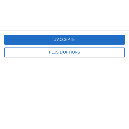
J'ACCEPTE
LES MEILLEURS APÉROS LES PIEDS DANS L’EAU
PLUS D'OPTIONS
LES MEILLEURES TABLES SUDISTES DE PARIS