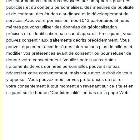
des informations standards envoyées par un appareil pour des
Inscrivez-vous à notre newsletter
publicités et du contenu personnalisés, des mesures de publicité
et de contenu, des études d'audience et le développement de
services.
Avec votre permission, nos 1043 partenaires et nous-
S'INSCRIRE
mêmes pouvons utiliser des données de géolocalisation
précises et d’identification par scan d'appareil. En cliquant, vous
pouvez consentir aux traitements décrits précédemment. Vous
pouvez également accéder à des informations plus détaillées et
modifier vos préférences avant de consentir ou pour refuser de
donner votre consentement.
Veuillez noter que certains
traitements de vos données personnelles peuvent ne pas
nécessiter votre consentement, mais vous avez le droit de vous
y opposer. Vous pouvez modifier vos préférences ou retirer
votre consentement à tout moment en revenant sur ce site et en
cliquant sur le bouton "Confidentialité" en bas de la page Web.
ADOPT PARFUMS RÉVOLUTIONNE LA PARFUMERIE MADE IN FRANCE À PETIT PRIX