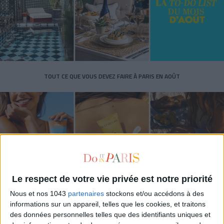
TOUT CE QUE VOUS DEVEZ FAIRE À PARIS EN AOÛT
Le respect de votre vie privée est notre priorité
Nous et nos 1043
partenaires
stockons et/ou accédons à des
informations sur un appareil, telles que les cookies, et traitons
LES SPF 50 QUI DONNENT ENVIE DE SE TARTINER
des données personnelles telles que des identifiants uniques et