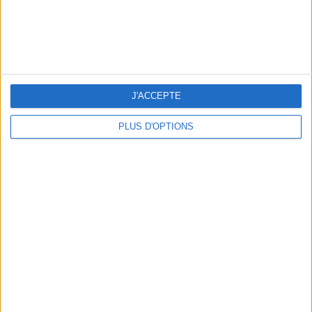
NOS ADRESSES CHOUCHOUTES POUR UNE VIRÉE À DEAUVILLE-TROUVILLE
J'ACCEPTE
PLUS D'OPTIONS
LES NOUVEAUX Q.G. STREET FOOD QUI FONT SALIVER PARIS