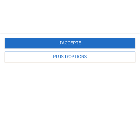
THE HOTTEST NEW STREET FOOD SPOTS IN PARIS
J'ACCEPTE
PLUS D'OPTIONS
BEACHWEAR ESSENTIALS FOR THE ULTIMATE SUMMER WARDROBE