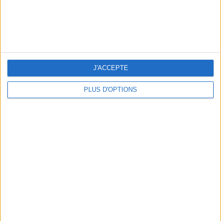
LES MEILLEURS APÉROS LES PIEDS DANS L’EAU
J'ACCEPTE
PLUS D'OPTIONS
LES MEILLEURES TABLES SUDISTES DE PARIS