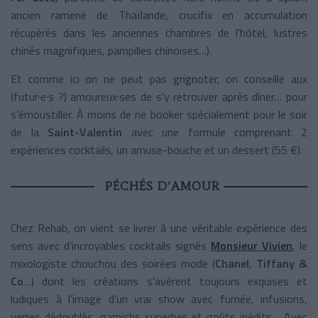
ancien ramené de Thaïlande, crucifix en accumulation
récupérés dans les anciennes chambres de l’hôtel, lustres
chinés magnifiques, pampilles chinoises…).
Et comme ici on ne peut pas grignoter, on conseille aux
(futur·e·s ?) amoureux·ses de s’y retrouver après dîner… pour
s’émoustiller. À moins de ne booker spécialement pour le soir
de la
Saint-Valentin
avec une formule comprenant 2
expériences cocktails, un amuse-bouche et un dessert (55 €).
PÉCHÉS D’AMOUR
Chez Rehab, on vient se livrer à une véritable expérience des
sens avec d’incroyables cocktails signés
Monsieur Vivien
, le
mixologiste chouchou des soirées mode (
Chanel
,
Tiffany &
Co
…) dont les créations s’avèrent toujours exquises et
ludiques à l’image d’un vrai show avec fumée, infusions,
verres dédoublés, garnishs superbes et goûts inédits… Avec