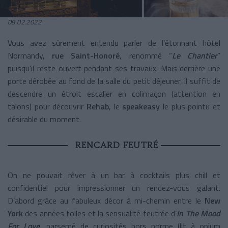
08.02.2022
Vous avez sûrement entendu parler de l’étonnant hôtel
Normandy,
rue Saint-Honoré
, renommé “
Le Chantier
”
puisqu’il reste ouvert pendant ses travaux. Mais derrière une
porte dérobée au fond de la salle du petit déjeuner, il suffit de
descendre un étroit escalier en colimaçon (attention en
talons) pour découvrir
Rehab
, le
speakeasy
le plus pointu et
désirable du moment.
RENCARD FEUTRÉ
On ne pouvait rêver à un bar à cocktails plus chill et
confidentiel pour impressionner un rendez-vous galant.
D’abord grâce au fabuleux décor à mi-chemin entre le
New
York
des années folles et la sensualité feutrée d’
In The Mood
For Love
, parsemé de curiosités hors norme (lit à opium