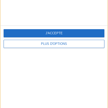
5 ESCAPADES AVEC SPA À MOINS DE 2H DE PARIS
J'ACCEPTE
PLUS D'OPTIONS
NOS ADRESSES CHOUCHOUTES POUR UNE VIRÉE À DEAUVILLE-TROUVILLE