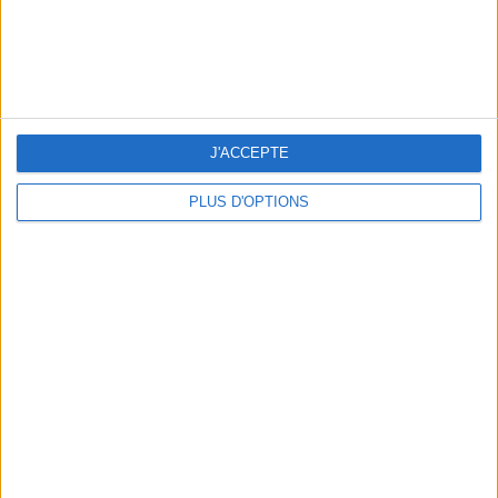
BEACHWEAR ESSENTIALS FOR THE ULTIMATE SUMMER WARDROBE
J'ACCEPTE
PLUS D'OPTIONS
A MUSEUM + A RESTAURANT: THE WINNING COMBO