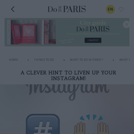
EN
HOME
THINGS TO DO
WHAT TO DO IN PARIS ?
WHAT TO 
A CLEVER HINT TO LIVEN UP YOUR
INSTAGRAM!