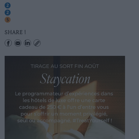
Stalingrad
Jaurã‚âs
Stalingrad
SHARE !