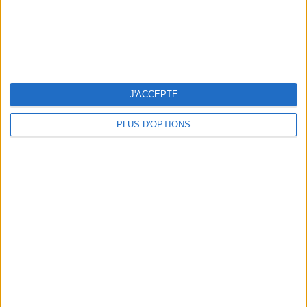
THE HOTTEST NEW STREET FOOD SPOTS IN PARIS
J'ACCEPTE
PLUS D'OPTIONS
BEACHWEAR ESSENTIALS FOR THE ULTIMATE SUMMER WARDROBE