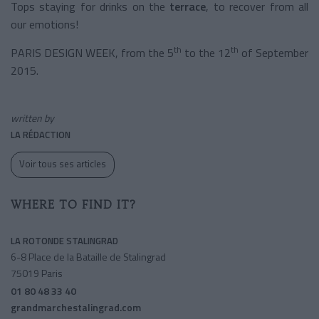
Tops staying for drinks on the
terrace
, to recover from all
our emotions!
th
th
PARIS DESIGN WEEK, from the 5
to the 12
of September
2015.
written by
LA RÉDACTION
Voir tous ses articles
WHERE TO FIND IT?
LA ROTONDE STALINGRAD
6-8 Place de la Bataille de Stalingrad
75019 Paris
01 80 48 33 40
grandmarchestalingrad.com