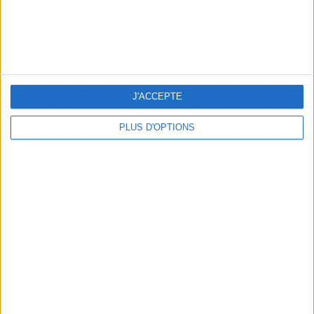
J'ACCEPTE
PLUS D'OPTIONS
OUR FAVORITE SPOTS FOR A GETAWAY TO DEAUVILLE-TROUVILLE