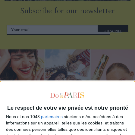
Subscribe for our newsletter
SUBSCRIBE
Le respect de votre vie privée est notre priorité
ADOPT PARFUMS IS REVOLUTIONIZING AFFORDABLE MADE-IN-FRANCE
Nous et nos 1043
partenaires
stockons et/ou accédons à des
FRAGRANCES
informations sur un appareil, telles que les cookies, et traitons
des données personnelles telles que des identifiants uniques et