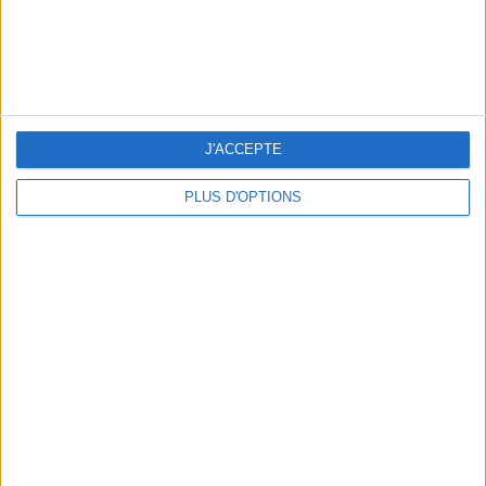
OUR FAVORITE SPOTS FOR A GETAWAY TO DEAUVILLE-TROUVILLE
J'ACCEPTE
PLUS D'OPTIONS
THE HOTTEST NEW STREET FOOD SPOTS IN PARIS