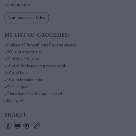
LA RÉDACTION
Voir tous ses articles
MY LIST OF GROCERIES:
• 9 slices of RichesMonts Raclette cheese
• 300 g of arborio rice
• 25 cl of white wine
• 70 cl of chicken or vegetable broth
• 50 g of flour
• 50 g of breadcrumbs
• Salt, pepper
• 2 nice handfuls of arugula salad
• Frying oil
SHARE !