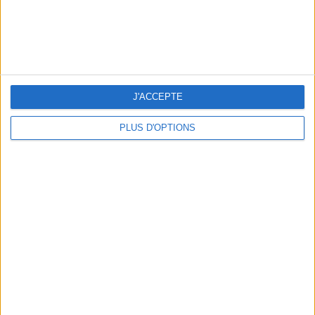
J'ACCEPTE
PLUS D'OPTIONS
THE BEST SOUTHERN RESTAURANTS IN PARIS