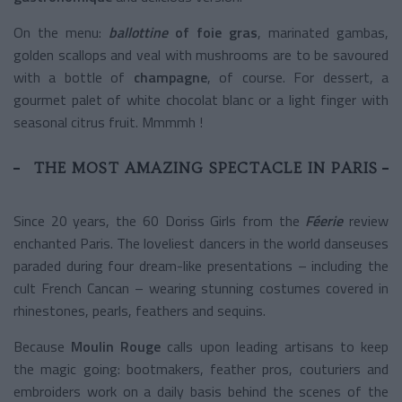
On the menu:
ballottine
of foie gras
, marinated gambas,
golden scallops and veal with mushrooms are to be savoured
with a bottle of
champagne
, of course. For dessert, a
gourmet palet of white chocolat blanc or a light finger with
seasonal citrus fruit. Mmmmh !
THE MOST AMAZING SPECTACLE IN PARIS
Since 20 years, the 60 Doriss Girls from the
Féerie
review
enchanted Paris. The loveliest dancers in the world danseuses
paraded during four dream-like presentations – including the
cult French Cancan – wearing stunning costumes covered in
rhinestones, pearls, feathers and sequins.
Because
Moulin Rouge
calls upon leading artisans to keep
the magic going: bootmakers, feather pros, couturiers and
embroiders work on a daily basis behind the scenes of the