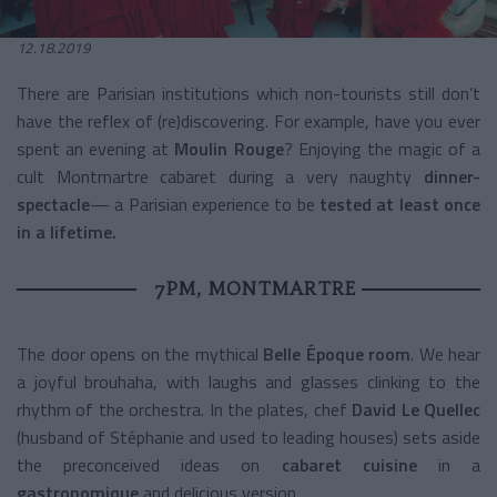
12.18.2019
There are Parisian institutions which non-tourists still don’t
have the reflex of (re)discovering. For example, have you ever
spent an evening at
Moulin Rouge
? Enjoying the magic of a
cult Montmartre cabaret during a very naughty
dinner-
spectacle
— a Parisian experience to be
tested at least once
in a lifetime.
7PM, MONTMARTRE
The door opens on the mythical
Belle Époque room
. We hear
a joyful brouhaha, with laughs and glasses clinking to the
rhythm of the orchestra. In the plates, chef
David Le Quellec
(husband of Stéphanie and used to leading houses) sets aside
the preconceived ideas on
cabaret cuisine
in a
gastronomique
and delicious version.