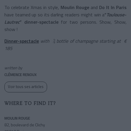
To celebrate Xmas in style,
Moulin Rouge
and
Do It In Paris
have teamed up so its darling readers might win a
“
Toulouse-
Lautrec
”
dinner-spectacle
for two persons. Show, Show,
show !
Dinner-spectacle
with ½ bottle of champagne starting at €
185
written by
CLÉMENCE RENOUX
Voir tous ses articles
WHERE TO FIND IT?
MOULIN ROUGE
82, boulevard de Clichy